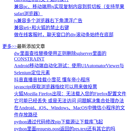
兼容pc、移动端用js实现复制内容到剪切板（支持苹果
safari浏览器）
js兼容多个浏览器右下角漂浮广告
兼容ie6+和火狐的禁止右键
做在线客服时，聊天窗口的div滚动条始终在底部
更多>>
最新添加文章
dw里面查找替换使用正则删除sqlserver里面的
CONSTRAINT
Android移动端自动化测试：使用UIAutomatorViewer与
Selenium定位元素
抖音直播音挂载小雪花 懂车帝小程序
javascript获取浏览器指纹可以用来做投票
火狐Mozilla Firefox出现：无法载入您的Firefox配置文件
它可能已经丢失 或是无法访问 问题解决集合处理办法
在Android、iOS、Windows、MacOS中微信小程序的文
件存放路径
python通过代码修改pip下载源让下载库飞起
python里面requests.post返回的res.text还有其它的吗