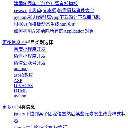
建国60周年（红色）留言板模板
javascript 表单(文本框)触发鼠标事件大全
python通过代码修改pip下载源让下载库飞起
根据页面模板动态生成html页面
如何利用ASP清除所有的Application对象
更多信息>>
栏目类别选择
百度小程序开发
微信小程序开发
微信公众号开发
uni-app
asp函数库
ASP
DIV+CSS
HTML
python
更多>>
同类信息
jquery下拉到某个固定位置然后某些元素发生改变样式状
态
canvas绘制的文字如何换行