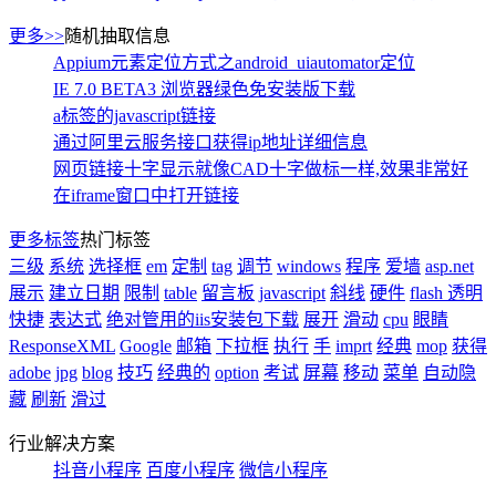
更多>>
随机抽取信息
Appium元素定位方式之android_uiautomator定位
IE 7.0 BETA3 浏览器绿色免安装版下载
a标签的javascript链接
通过阿里云服务接口获得ip地址详细信息
网页链接十字显示就像CAD十字做标一样,效果非常好
在iframe窗口中打开链接
更多标签
热门标签
三级
系统
选择框
em
定制
tag
调节
windows
程序
爱墙
asp.net
展示
建立日期
限制
table
留言板
javascript
斜线
硬件
flash 透明
快捷
表达式
绝对管用的iis安装包下载
展开
滑动
cpu
眼睛
ResponseXML
Google
邮箱
下拉框
执行
手
imprt
经典
mop
获得
adobe
jpg
blog
技巧
经典的
option
考试
屏幕
移动
菜单
自动隐
藏
刷新
滑过
行业解决方案
抖音小程序
百度小程序
微信小程序