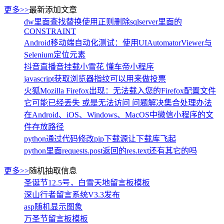
更多>>
最新添加文章
dw里面查找替换使用正则删除sqlserver里面的
CONSTRAINT
Android移动端自动化测试：使用UIAutomatorViewer与
Selenium定位元素
抖音直播音挂载小雪花 懂车帝小程序
javascript获取浏览器指纹可以用来做投票
火狐Mozilla Firefox出现：无法载入您的Firefox配置文件
它可能已经丢失 或是无法访问 问题解决集合处理办法
在Android、iOS、Windows、MacOS中微信小程序的文
件存放路径
python通过代码修改pip下载源让下载库飞起
python里面requests.post返回的res.text还有其它的吗
更多>>
随机抽取信息
圣诞节12.5号，白雪天地留言板模板
深山行者留言系统V3.3发布
asp随机显示图象
万圣节留言板模板