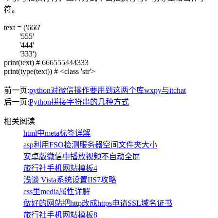
符。
text = ('666'
'555'
'444'
'333')
print(text) # 666555444333
print(type(text)) # <class 'str'>
前一页:
python对微信操作要用到这两个库wxpy与itchat
后一页:
Python拼接字符串的几种方式
相关阅读
html中meta标签详解
asp利用FSO检测服务器空间文件夹大小
安卓版微信中播放视频不自动全屏
旅行社手机网站模板4
浅谈 Vista系统设置IIS7攻略
css里media属性详解
做好的网站把http改成https申请SSL域名证书
旅行社手机网站模板8