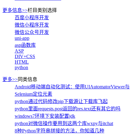
更多信息>>
栏目类别选择
百度小程序开发
微信小程序开发
微信公众号开发
uni-app
asp函数库
ASP
DIV+CSS
HTML
python
更多>>
同类信息
Android移动端自动化测试：使用UIAutomatorViewer与
Selenium定位元素
python通过代码修改pip下载源让下载库飞起
python里面requests.post返回的res.text还有其它的吗
windows7环境下安装配置jdk
python对微信操作要用到这两个库wxpy与itchat
8种Python字符串拼接的方法，你知道几种