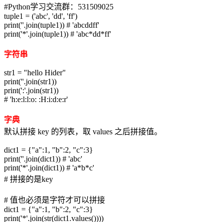
#Python学习交流群：531509025
tuple1 = ('abc', 'dd', 'ff')
print(''.join(tuple1)) # 'abcddff'
print('*'.join(tuple1)) # 'abc*dd*ff'
字符串
str1 = "hello Hider"
print(''.join(str1))
print(':'.join(str1))
# 'h:e:l:l:o: :H:i:d:e:r'
字典
默认拼接 key 的列表，取 values 之后拼接值。
dict1 = {"a":1, "b":2, "c":3}
print(''.join(dict1)) # 'abc'
print('*'.join(dict1)) # 'a*b*c'
# 拼接的是key
# 值也必须是字符才可以拼接
dict1 = {"a":1, "b":2, "c":3}
print('*'.join(str(dict1.values())))