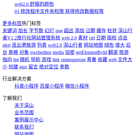
web2.0 舒服的颜色
03 修改程序文件夹权限 获得修改数据权限
更多标签
热门标签
关键词
加长
字节数
幻灯
png
超出
添加
过期
缓存
柱状
深山行
者V1.2旅行社网站管理系统
web 2.0
素材
ctrl
日期
版权
点击
alert
连云港旅游
列表
web2.0
深山行者
网站地图
绿色
增大
后
台
表格
对象
ewebeditor
media
加密
getElementById
翻滚
旅游
指向
list
随机
导航
游戏
link
onmouserout
青春
收藏
web
文件大
小
创建
ajax
留言
绝对定位
参数
行业解决方案
抖音小程序
百度小程序
微信小程序
了解我们
关于深山
业务范围
案例展示中心
联系我们
网站地图