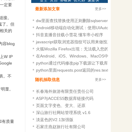
一定要
最新添加文章
更多>>
链接。
dw里面查找替换使用正则删除sqlserver里面的CONST
猛了。但
Android移动端自动化测试：使用UIAutomatorViewe
相关的
抖音直播音挂载小雪花 懂车帝小程序
javascript获取浏览器指纹可以用来做投票
blog
火狐Mozilla Firefox出现：无法载入您的Fire
在Android、iOS、Windows、MacOS中微信小
W IP
ogle
python通过代码修改pip下载源让下载库飞起
python里面requests.post返回的res.text还有其它的
表。不
随机抽取信息
更多>>
常明显。
长春海外旅游有限责任责任公司
ASP与ACCESS数据库链接代码
页面文字变色、变大、还原
深山旅行社网站管理系统 v1.6
淡蓝色的V2.1加强版
和有质量
石家庄燕赵旅行社有限公司