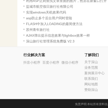
利用ASP正则查找文章里面的图片，然后在新窗口打开
盐城市航空假日旅行社有限公司
实现windows关机效果代码
asp防止多个后台用户同时登陆
FLASH中加入LOADING的最简便方法
苏州青年旅行社
AJAX弹出提示信息效果与lightbox效果一样
深山旅行社管理系统免费版 V2.3
行业解决方案
了解我们
关于深山
抖音小程序
百度小程序
微信小程序
业务范围
案例展示中心
联系我们
网站地图
赞助深山
免责声明:本站所有资料信