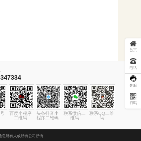
首页
电话
线
1347334
客服
扫码
号
百度小程序
头条抖音小
联系微信二
联系QQ二维
二维码
程序二维码
维码
码
归信息所有人或所有公司所有