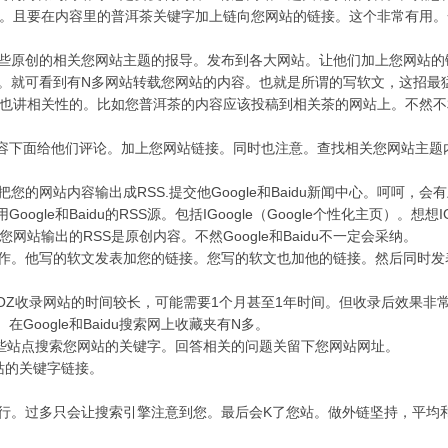
。且要在内容里的普洱茶关键字加上链向您网站的链接。这个非常有用。
些原创的相关您网站主题的报导。发布到各大网站。让他们加上您网站的
的标题。就可看到有N多网站转载您网站的内容。也就是所谓的写软文，这招最
也讲相关性的。比如您普洱茶的内容应该投稿到相关茶的网站上。不然不
内容下面给他们评论。加上您网站链接。同时也注意。查找相关您网站主题内容
站内容输出成RSS.提交他Google和Baidu新闻中心。呵呵，会有上
e和Baidu的RSS源。包括IGoogle（Google个性化主页）。想想IGo
站输出的RSS是原创内容。不然Google和Baidu不一定会采纳。
作。他写的软文发表加您的链接。您写的软文也加他的链接。然后同时发
DMOZ收录网站的时间较长，可能需要1个月甚至1年时间。但收录后效果非
Google和Baidu搜索网上收藏夹有N多。
在这些站点搜索您网站的关键字。回答相关的问题关留下您网站网址。
站的关键字链接。
行。过多只会让搜索引擎注意到您。最后会K了您站。做外链坚持，平均