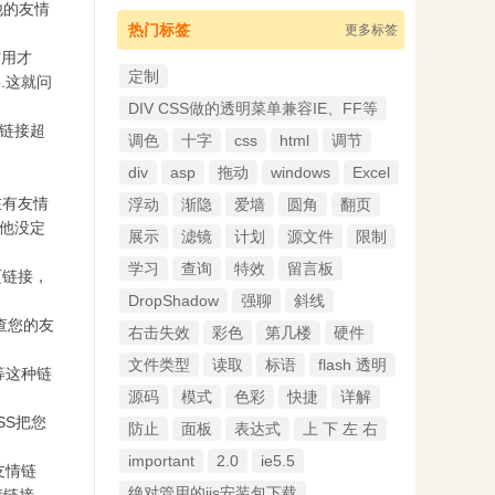
他的友情
热门标签
更多标签
作用才
定制
.这就问
DIV CSS做的透明菜单兼容IE、FF等
链接超
调色
十字
css
html
调节
div
asp
拖动
windows
Excel
在有友情
浮动
渐隐
爱墙
圆角
翻页
明他没定
展示
滤镜
计划
源文件
限制
学习
查询
特效
留言板
内页链接，
DropShadow
强聊
斜线
查您的友
右击失效
彩色
第几楼
硬件
文件类型
读取
标语
flash 透明
等这种链
源码
模式
色彩
快捷
详解
SS把您
防止
面板
表达式
上 下 左 右
important
2.0
ie5.5
友情链
绝对管用的iis安装包下载