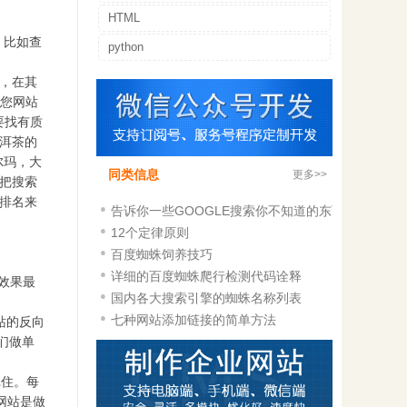
HTML
 比如查
python
说，在其
给您网站
要找有质
洱茶的
尔玛，大
同类信息
更多>>
把搜索
排名来
告诉你一些GOOGLE搜索你不知道的东西
12个定律原则
百度蜘蛛饲养技巧
详细的百度蜘蛛爬行检测代码诠释
效果最
国内各大搜索引擎的蜘蛛名称列表
七种网站添加链接的简单方法
网站的反向
们做单
记住。每
网站是做