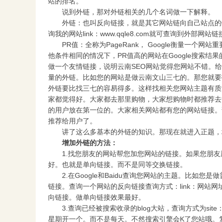
站的排名。
说到外链，那对外链相关的几个名词做一下解释。
外链：也叫反向链接，就是其它网站链向自己站点的链接。查
询我的网站link：www.qqle8.com就可查询到外部网
PR值：全称为PageRank， Google衡量一个
他条件相同的情况下，PR值高的网站在Google搜索结
做一个友情链接，说明云南SEO网站觉得您网站不错。
量的外链。比如您的网站是做云南文山三七的。那您就要
外链要比找三七的容易得多。这样找相关您网站主题有质
家都觉得好。大家都去那里购物，大家想购物时都推荐去
的用户放在第一位的。大家相关网站都有您的网站链接。
推荐给用户了。
讲了这么多基本的外链的知识。那现在就进入正题，
增加外链的方法：
1.找您朋友的网站帮您加您网站的链接。如果您朋友
好。也就是单向链接。而不是同等交换链接。
2.在Google和Baidu查询您网站的主题。比如您是
链接。查询一个网站的反向链接查询方式：link：网站
向链接。做单向链接效果最好。
3.查询已经被搜索收录的blog大站，查询方式为site：
星期开一个。而不是每天。不然搜索引擎会K了您站哦。