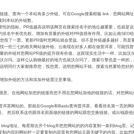
询一个本站有多少外链。可在Google搜索框输 link：您网站网址
站链接到本站的外链数。
网站重要性的指标。PR值越高说明该网页在搜索排名中的地位越重要，也就是
果的排名中有优先权。增加有质量的外链对PR值很有作用。比如云南SEO
给您投了一票。更新PR值时您网站就会受益。但不是外链越多越好，而是
找一些三七的相关网站做外链。云南现在好多人都在做普洱茶，可能找普
量的外链对您网站PR值的提升很有价值。这跟现实生活中一样。比如沃
沃尔玛。这样公认购物最好的地方也就沃尔玛了。搜索引擎也是一样的，
说明同行大家都推荐您，投您票。说明您网站不错。搜索当然要给您好的
增加外链的方法和添加外链需注意事项。
愿意。在他网站加您的链接而您不用在您网站加他的链接的话。对您网站
做普洱茶网站的。那就在Google和Baidu查询普洱茶。看看排名第一页的
网址。 然后联系这些跟排名前面做的链接的网站跟您交换链接。或出钱跟他
blog地址。每星期去开个blog并把您网站的的内容复制一条到blog里。
复制内容到网站时一定要复制内容里有您网站主题关键字的内容。比如您