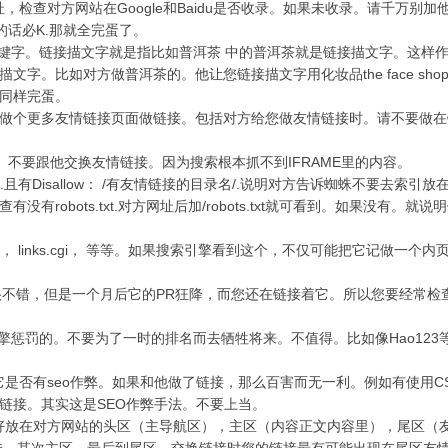
，检查对方网站在Google和Baidu是否收录。如果未收录。请千万别加
话必K.那就全完蛋了。
字。链接描文字就是指比如普洱茶 中的普洱茶就是链接描文字。这样
。比如对方做普洱茶的。他让您链接描文字用化妆品the face shop
同样完蛋。
做个更多友情链接页面做链接。包括对方给您做友情链接时。请不要做在
。不要跟他交换友情链接。因为搜索根本抓不到IFRAME里的内容。
.且有Disallow： /有友情链接的目录名/.说明对方告诉蜘蛛不要去索引放
obots.txt.对方网址后加/robots.txt就可看到。如果没有。就说
s.asp， links.cgi， 等等。如果搜索引擎看到这个，不仅可能把它记做一个
不错，但是一个月后它的PR狂降，而您还在链接着它。所以您要经常检
惩罚的。不要为了一时的排名而去牺牲将来。不值得。比如像Hao123
是否有seo作弊。如果和他做了链接，那么百害而无一利。例如有使用C
链接。其实这是SEO作弊手法。不要上当。
好放在对方网站的头区（主导航区），主区（内容正文内容里），尾区（