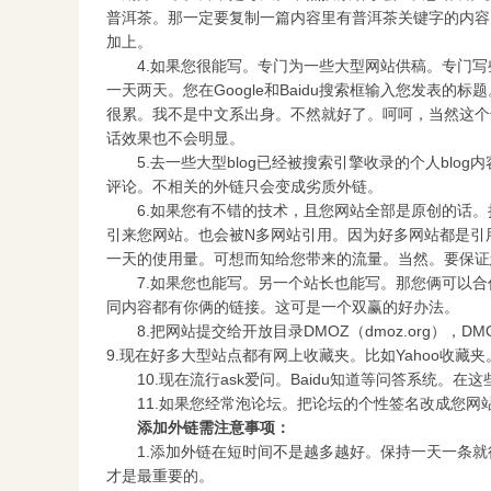
普洱茶。那一定要复制一篇内容里有普洱茶关键字的内容
加上。
4.如果您很能写。专门为一些大型网站供稿。专门写
一天两天。您在Google和Baidu搜索框输入您发表
很累。我不是中文系出身。不然就好了。呵呵，当然这个
话效果也不会明显。
5.去一些大型blog已经被搜索引擎收录的个人blog
评论。不相关的外链只会变成劣质外链。
6.如果您有不错的技术，且您网站全部是原创的话。把您的网
引来您网站。也会被N多网站引用。因为好多网站都是引用Googl
一天的使用量。可想而知给您带来的流量。当然。要保证您网
7.如果您也能写。另一个站长也能写。那您俩可以合
同内容都有你俩的链接。这可是一个双赢的好办法。
8.把网站提交给开放目录DMOZ（dmoz.org），
9.现在好多大型站点都有网上收藏夹。比如Yahoo收藏夹。在
10.现在流行ask爱问。Baidu知道等问答系统。
11.如果您经常泡论坛。把论坛的个性签名改成您网
添加外链需注意事项：
1.添加外链在短时间不是越多越好。保持一天一条就
才是最重要的。