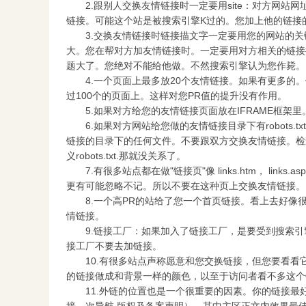
2.跟别人交换友情链接时一定要用site：对方网站网址
链接。可能这个站是被搜索引擎K过的。您加上他的链接的
3.交换友情链接时链接描文字一定要用您的网站的关键
大。您在帮对方加友情链接时。一定要用对方相关的链接描文字
题大了。您绝对不能给他做。不然搜索引擎认为您作毙。
4.一个页面上最多放20个友情链接。如果有更多的。
过100个的页面上。这样对您PR值的提升没有作用。
5.如果对方给您的友情链接页面放在IFRAME框架里
6.如果对方网站给您做的友情链接目录下有robots.txt
链接的目录下的任何文件。不要跟双方交换友情链接。检查有没有r
义robots.txt.那就没关系了。
7.有很多站点都在做"链接页"像 links.htm， link
更有可能忽略不记。所以不要在这种页上交换友情链接。
8.一个高PR的站给了您一个首页链接。看上去好像很
情链接。
9.链接工厂：如果加入了链接工厂，是要受到搜索引擎
接工厂不要去加链接。
10.有很多站点声称愿意和您交换链接，但您要看看它
的链接做成和背景一样的颜色，以至于访问者看不多这个
11.外链的位置也是一个很重要的因素。你的链接最