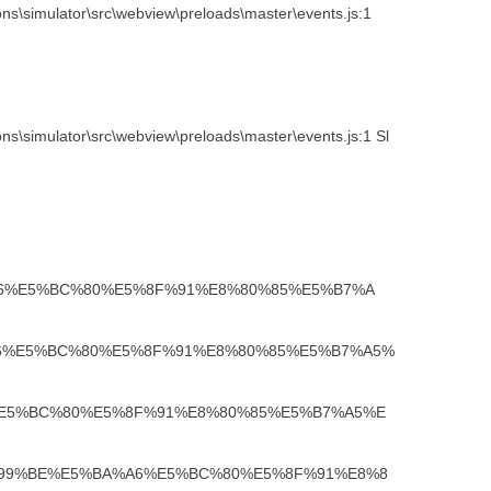
ons\simulator\src\webview\preloads\master\events.js:1
ons\simulator\src\webview\preloads\master\events.js:1 Sl
E5%BA%A6%E5%BC%80%E5%8F%91%E8%80%85%E5%B7%A
E5%BA%A6%E5%BC%80%E5%8F%91%E8%80%85%E5%B7%A5%
%BA%A6%E5%BC%80%E5%8F%91%E8%80%85%E5%B7%A5%E
ming/%E7%99%BE%E5%BA%A6%E5%BC%80%E5%8F%91%E8%8