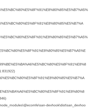
E5%BA%A6%E5%BC%80%E5%8F%91%E8%80%85%E5%B7%A5%
E5%BA%A6%E5%BC%80%E5%8F%91%E8%80%85%E5%B7%A
E5%BA%A6%E5%BC%80%E5%8F%91%E8%80%85%E5%B7%A5%
%BA%A6%E5%BC%80%E5%8F%91%E8%80%85%E5%B7%A5%E
ming/%E7%99%BE%E5%BA%A6%E5%BC%80%E5%8F%91%E8%8
1:831922)
%E5%BA%A6%E5%BC%80%E5%8F%91%E8%80%85%E5%B7%A
/%E7%99%BE%E5%BA%A6%E5%BC%80%E5%8F%91%E8%80%8
346)
asar\node_modules\@ecomfe\san-devhook\dist\san_devhoo