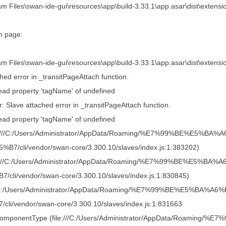
m Files\swan-ide-gui\resources\app\build-3.33.1\app.asar\dist\extensi
m page:
m Files\swan-ide-gui\resources\app\build-3.33.1\app.asar\dist\extensi
hed error in _transitPageAttach function.
ead property 'tagName' of undefined
: Slave attached error in _transitPageAttach function.
ead property 'tagName' of undefined
ile:///C:/Users/Administrator/AppData/Roaming/%E7%99%BE%
B7/cli/vendor/swan-core/3.300.10/slaves/index.js:1:383202)
ile:///C:/Users/Administrator/AppData/Roaming/%E7%99%BE%
/cli/vendor/swan-core/3.300.10/slaves/index.js:1:830845)
:///C:/Users/Administrator/AppData/Roaming/%E7%99%BE%E5
cli/vendor/swan-core/3.300.10/slaves/index.js:1:831663
tComponentType (file:///C:/Users/Administrator/AppData/Roa