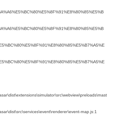
9%BE%E5%BA%A6%E5%BC%80%E5%8F%91%E8%80%85%E5%B
9%BE%E5%BA%A6%E5%BC%80%E5%8F%91%E8%80%85%E5%B
%BA%A6%E5%BC%80%E5%8F%91%E8%80%85%E5%B7%A5%E
%BA%A6%E5%BC%80%E5%8F%91%E8%80%85%E5%B7%A5%E
sar\dist\extensions\simulator\src\webview\preloads\mast
ar\dist\src\services\event\renderer\event-map.js:1