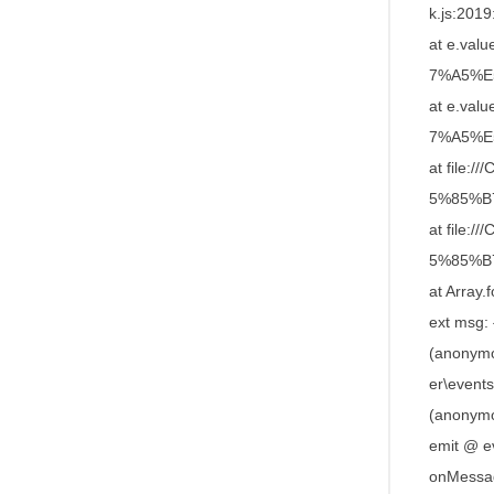
k.js:2019
at e.va
7%A5%E5%
at e.va
7%A5%E5%
at file
5%85%B7/
at file
5%85%B7/
at Array
ext msg: 
(anonymo
er\events
(anonymo
emit @ e
onMessag