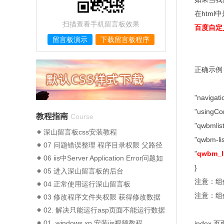
在htm
扫描查看手机留言板效果
百度自定
留言板演示
下载留言板程序
正确示例
"naviga
"usingCo
教程指南
Course
"qwbmlist
深山留言板css安装教程
"qwbm-lis
07 问题错误整理 程序目录权限 父路径
"
qwbm_l
没打开错误
06 iis中Server Application Error问题如
}
何修复
05 进入深山留言板的后台
注意：组
04 正常使用运行深山留言板
注意：组
03 修改程序文件夹权限 获得修改数据
权限
02. 解决只能运行asp页面不能运行数据
库错误
01. windows xp 安装iis视频教程
index 