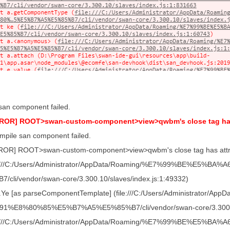
san component failed.
ROR] ROOT>swan-custom-component>view>qwbm's close tag has
mpile san component failed.
OR] ROOT>swan-custom-component>view>qwbm's close tag has attr
ile:///C:/Users/Administrator/AppData/Roaming/%E7%99%BE%
/cli/vendor/swan-core/3.300.10/slaves/index.js:1:49332)
t.Ye [as parseComponentTemplate] (file:///C:/Users/Administr
1%E8%80%85%E5%B7%A5%E5%85%B7/cli/vendor/swan-core/3.300.10/
ile:///C:/Users/Administrator/AppData/Roaming/%E7%99%BE%