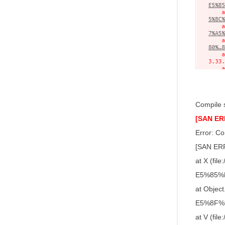
Compile 
[SAN ER
Error: Co
[SAN ERR
at X (f
E5%85%B7
at Objec
E5%8F%9
at V (f