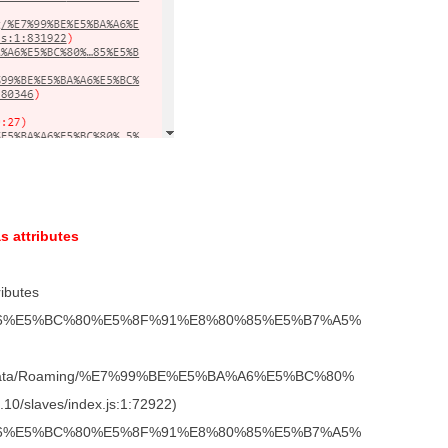
 attributes
ibutes
E5%BA%A6%E5%BC%80%E5%8F%91%E8%80%85%E5%B7%A5%
ator/AppData/Roaming/%E7%99%BE%E5%BA%A6%E5%BC%80%
slaves/index.js:1:72922)
E5%BA%A6%E5%BC%80%E5%8F%91%E8%80%85%E5%B7%A5%