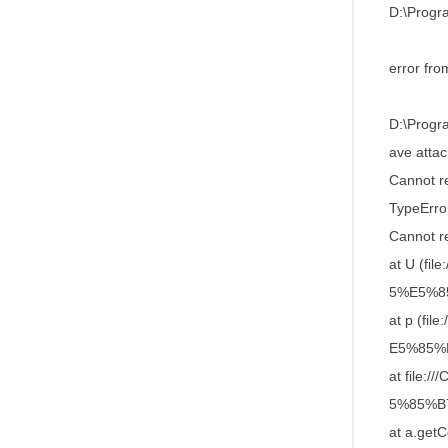
D:\Progra
error fro
D:\Progra
ave attac
Cannot r
TypeError
Cannot r
at U (f
5%E5%85%
at p (f
E5%85%B7
at file
5%85%B7/
at a.ge