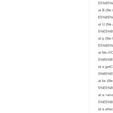
E5%85%B7
at B (f
E5%85%B7
at U (f
5%E5%85%
at p (f
E5%85%B7
at file
5%85%B7/
at a.ge
0%85%E5%
at ke (
5%E5%85%
at a.<a
5%E5%B7%
at a.att