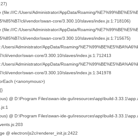
:27)
lue (file:///C:/Users/Administrator/AppData/Roaming/%E7%9
85%B7/cli/vendor/swan-core/3.300.10/slaves/index.js:1:718106)
lue (file:///C:/Users/Administrator/AppData/Roaming/%E7%9
85%B7/cli/vendor/swan-core/3.300.10/slaves/index.js:1:715675)
:///C:/Users/Administrator/AppData/Roaming/%E7%99%BE%E5
cli/vendor/swan-core/3.300.10/slaves/index.js:1:712413
:///C:/Users/Administrator/AppData/Roaming/%E7%99%BE%E5
cli/vendor/swan-core/3.300.10/slaves/index.js:1:341978
.forEach (<anonymous>)
{}
us) @ D:\Program Files\swan-ide-gui\resources\app\build-3.33.1\app.a
.js:1
us) @ D:\Program Files\swan-ide-gui\resources\app\build-3.33.1\app.as
vents.js:203
e @ electron/js2c/renderer_init.js:2422