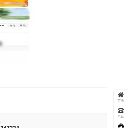
首页
电话
线
1347334